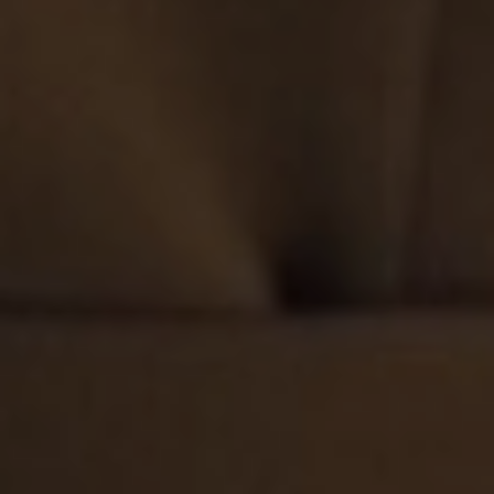
Executive
Coach
&
Advisor
Bruxelles