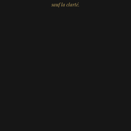
sauf la clarté.
Executive
Coach
&
Advisor
Bruxelles