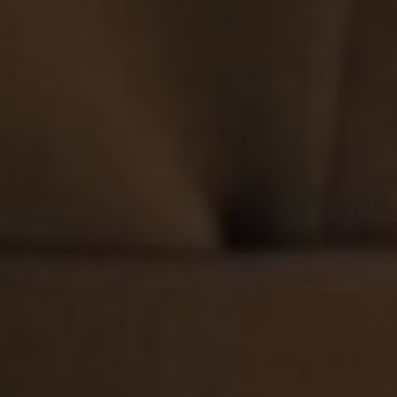
Executive
Coach
&
Advisor
Bruxelles