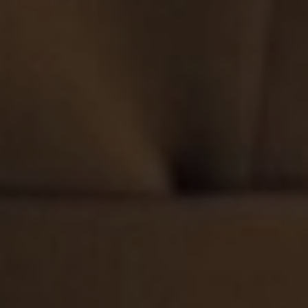
Executive
Coach
&
Advisor
Bruxelles