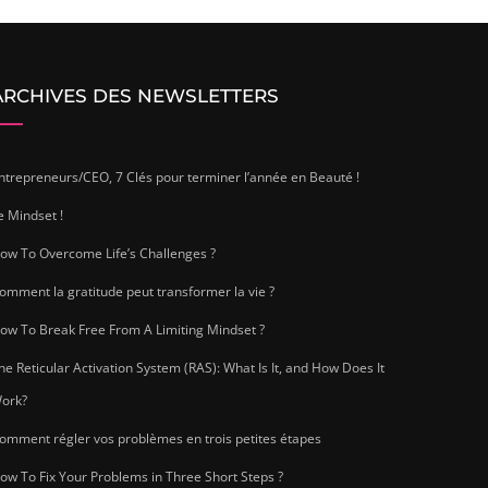
ARCHIVES DES NEWSLETTERS
ntrepreneurs/CEO, 7 Clés pour terminer l’année en Beauté !
e Mindset !
ow To Overcome Life’s Challenges ?
omment la gratitude peut transformer la vie ?
ow To Break Free From A Limiting Mindset ?
he Reticular Activation System (RAS): What Is It, and How Does It
ork?
omment régler vos problèmes en trois petites étapes
ow To Fix Your Problems in Three Short Steps ?