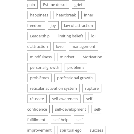
pain
Estime de soi
grief
happiness
heartbreak
inner
freedom
joy
law of attraction
Leadership
limiting beliefs
loi
d’attraction
love
management
mindfulness
mindset
Motivation
personal growth
problems
problèmes
professional growth
reticular activation system
rupture
réussite
self-awareness
self-
confidence
self-development
self-
fulfillment
self-help
self-
improvement
spiritual ego
success