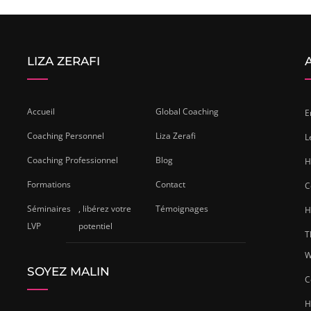
LIZA ZERAFI
Accueil
Global Coaching
E
Coaching Personnel
Liza Zerafi
L
Coaching Professionnel
Blog
H
Formations
Contact
C
Séminaires
, libérez votre
Témoignages
H
LVP
potentiel
T
W
SOYEZ MALIN
C
H