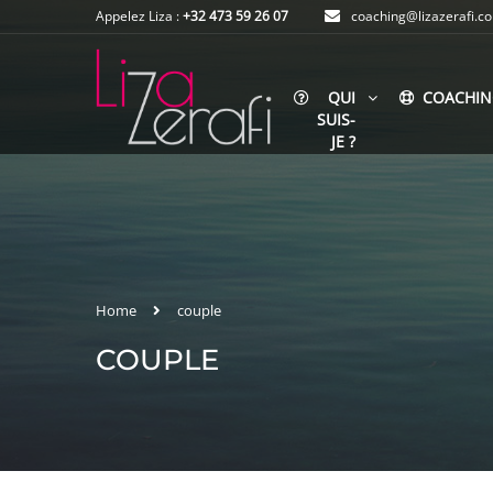
Appelez Liza :
+32 473 59 26 07
coaching@lizazerafi.c
QUI
COACHIN
SUIS-
JE ?
Home
couple
COUPLE