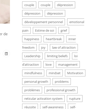
couple
couple
dépression
dépression
dépression
développement personnel
emotional
pain
Estime de soi
grief
er de
happiness
heartbreak
inner
freedom
joy
law of attraction
Leadership
limiting beliefs
loi
d’attraction
love
management
mindfulness
mindset
Motivation
personal growth
problems
problèmes
professional growth
reticular activation system
rupture
réussite
self-awareness
self-