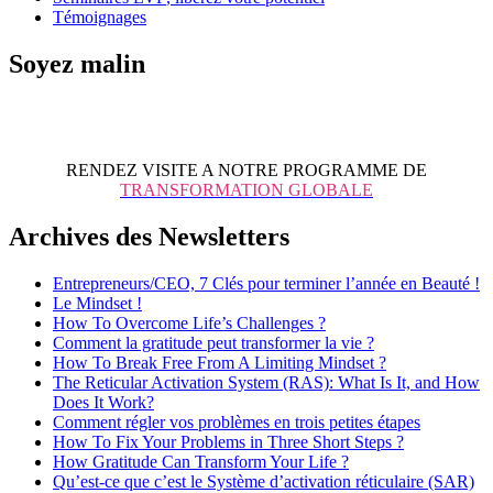
Témoignages
Soyez malin
RENDEZ VISITE A NOTRE PROGRAMME DE
TRANSFORMATION GLOBALE
Archives des Newsletters
Entrepreneurs/CEO, 7 Clés pour terminer l’année en Beauté !
Le Mindset !
How To Overcome Life’s Challenges ?
Comment la gratitude peut transformer la vie ?
How To Break Free From A Limiting Mindset ?
The Reticular Activation System (RAS): What Is It, and How
Does It Work?
Comment régler vos problèmes en trois petites étapes
How To Fix Your Problems in Three Short Steps ?
How Gratitude Can Transform Your Life ?
Qu’est-ce que c’est le Système d’activation réticulaire (SAR)