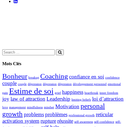
Search
for:
Mots Clés
Bonheur
Coaching
confiance en soi
breakup
confidence
couple
couple
dépression
dépression
dépression
développement personnel
emotional
Estime de soi
happiness
pain
grief
heartbreak
inner freedom
joy
law of attraction
Leadership
loi d’attraction
limiting beliefs
personal
Motivation
love
management
mindfulness
mindset
growth
problems
problèmes
reticular
professional growth
activation system
rupture
réussite
self-awareness
self-confidence
self-