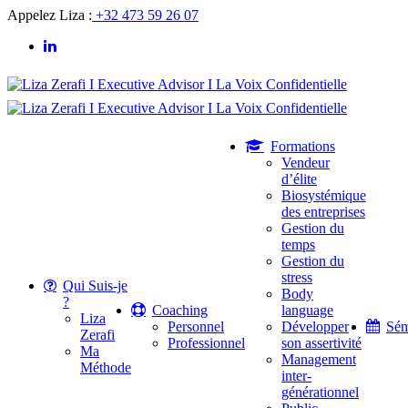
Appelez Liza :
+32 473 59 26 07
Formations
Vendeur
d’élite
Biosystémique
des entreprises
Gestion du
temps
Gestion du
stress
Qui Suis-je
Body
?
Coaching
language
Liza
Personnel
Développer
Sém
Zerafi
Professionnel
son assertivité
Ma
Management
Méthode
inter-
générationnel