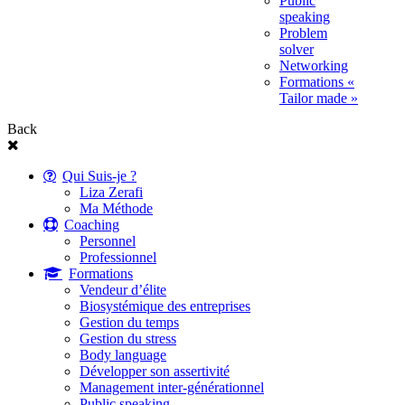
Public
speaking
Problem
solver
Networking
Formations «
Tailor made »
Back
Qui Suis-je ?
Liza Zerafi
Ma Méthode
Coaching
Personnel
Professionnel
Formations
Vendeur d’élite
Biosystémique des entreprises
Gestion du temps
Gestion du stress
Body language
Développer son assertivité
Management inter-générationnel
Public speaking