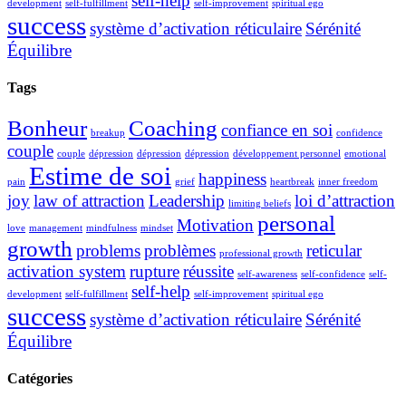
self-help
development
self-fulfillment
self-improvement
spiritual ego
success
système d’activation réticulaire
Sérénité
Équilibre
Tags
Bonheur
Coaching
confiance en soi
breakup
confidence
couple
couple
dépression
dépression
dépression
développement personnel
emotional
Estime de soi
happiness
pain
grief
heartbreak
inner freedom
joy
law of attraction
Leadership
loi d’attraction
limiting beliefs
personal
Motivation
love
management
mindfulness
mindset
growth
problems
problèmes
reticular
professional growth
activation system
rupture
réussite
self-awareness
self-confidence
self-
self-help
development
self-fulfillment
self-improvement
spiritual ego
success
système d’activation réticulaire
Sérénité
Équilibre
Catégories