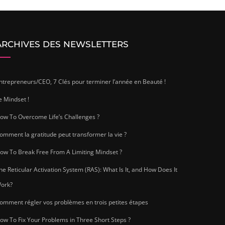
ARCHIVES DES NEWSLETTERS
ntrepreneurs/CEO, 7 Clés pour terminer l’année en Beauté !
e Mindset !
ow To Overcome Life’s Challenges ?
omment la gratitude peut transformer la vie ?
ow To Break Free From A Limiting Mindset ?
he Reticular Activation System (RAS): What Is It, and How Does It
ork?
omment régler vos problèmes en trois petites étapes
ow To Fix Your Problems in Three Short Steps ?