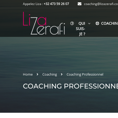
Appelez Liza :
+32 473 59 26 07
coaching@lizazerafi.c
QUI
COACHIN
SUIS-
JE ?
Home
Coaching
Coaching Professionnel
COACHING PROFESSIONN