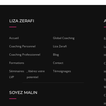
LIZA ZERAFI
Accueil
Global Coaching
E
Coaching Personnel
Liza Zerafi
L
Coaching Professionnel
Blog
H
Formations
Contact
C
Séminaires
, libérez votre
Témoignages
H
LVP
potentiel
T
W
SOYEZ MALIN
C
H