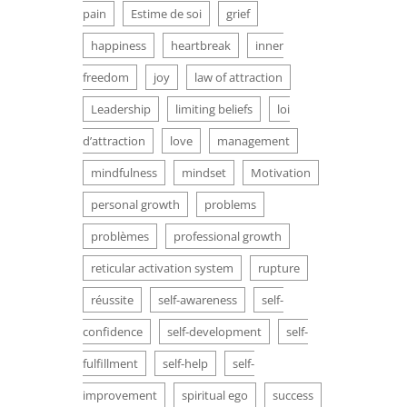
pain
Estime de soi
grief
happiness
heartbreak
inner
freedom
joy
law of attraction
Leadership
limiting beliefs
loi
d’attraction
love
management
mindfulness
mindset
Motivation
personal growth
problems
problèmes
professional growth
reticular activation system
rupture
réussite
self-awareness
self-
confidence
self-development
self-
fulfillment
self-help
self-
improvement
spiritual ego
success