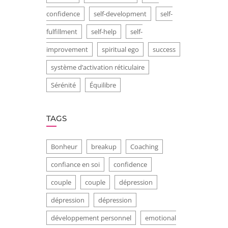
confidence
self-development
self-
fulfillment
self-help
self-
improvement
spiritual ego
success
système d’activation réticulaire
Sérénité
Équilibre
TAGS
Bonheur
breakup
Coaching
confiance en soi
confidence
couple
couple
dépression
dépression
dépression
développement personnel
emotional