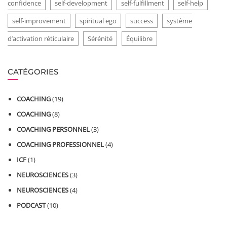
confidence
self-development
self-fulfillment
self-help
self-improvement
spiritual ego
success
système
d’activation réticulaire
Sérénité
Équilibre
CATÉGORIES
COACHING
(19)
COACHING
(8)
COACHING PERSONNEL
(3)
COACHING PROFESSIONNEL
(4)
ICF
(1)
NEUROSCIENCES
(3)
NEUROSCIENCES
(4)
PODCAST
(10)