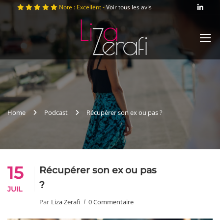
Note : Excellent -
Voir tous les avis
Home
Podcast
Récupérer son ex ou pas ?
15
Récupérer son ex ou pas
?
JUIL
Par
Liza Zerafi
0 Commentaire