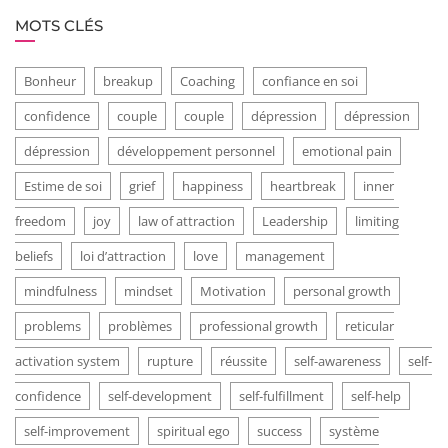
MOTS CLÉS
Bonheur
breakup
Coaching
confiance en soi
confidence
couple
couple
dépression
dépression
dépression
développement personnel
emotional pain
Estime de soi
grief
happiness
heartbreak
inner
freedom
joy
law of attraction
Leadership
limiting
beliefs
loi d’attraction
love
management
mindfulness
mindset
Motivation
personal growth
problems
problèmes
professional growth
reticular
activation system
rupture
réussite
self-awareness
self-
confidence
self-development
self-fulfillment
self-help
self-improvement
spiritual ego
success
système