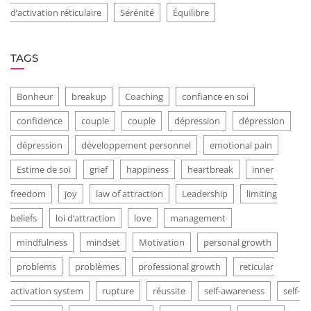
d’activation réticulaire
Sérénité
Équilibre
TAGS
Bonheur
breakup
Coaching
confiance en soi
confidence
couple
couple
dépression
dépression
dépression
développement personnel
emotional pain
Estime de soi
grief
happiness
heartbreak
inner
freedom
joy
law of attraction
Leadership
limiting
beliefs
loi d’attraction
love
management
mindfulness
mindset
Motivation
personal growth
problems
problèmes
professional growth
reticular
activation system
rupture
réussite
self-awareness
self-