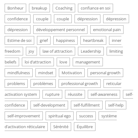
Bonheur
breakup
Coaching
confiance en soi
confidence
couple
couple
dépression
dépression
dépression
développement personnel
emotional pain
Estime de soi
grief
happiness
heartbreak
inner
freedom
joy
law of attraction
Leadership
limiting
beliefs
loi d’attraction
love
management
mindfulness
mindset
Motivation
personal growth
problems
problèmes
professional growth
reticular
activation system
rupture
réussite
self-awareness
self-
confidence
self-development
self-fulfillment
self-help
self-improvement
spiritual ego
success
système
d’activation réticulaire
Sérénité
Équilibre