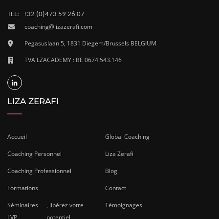
TEL: +32 (0)473 59 26 07
coaching@lizazerafi.com
Pegasuslaan 5, 1831 Diegem/Brussels BELGIUM
TVA LZACADEMY : BE 0674.543.146
LIZA ZERAFI
Accueil
Global Coaching
Coaching Personnel
Liza Zerafi
Coaching Professionnel
Blog
Formations
Contact
Séminaires
, libérez votre
Témoignages
LVP
potentiel