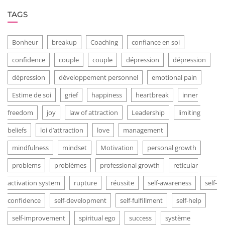
TAGS
Bonheur
breakup
Coaching
confiance en soi
confidence
couple
couple
dépression
dépression
dépression
développement personnel
emotional pain
Estime de soi
grief
happiness
heartbreak
inner
freedom
joy
law of attraction
Leadership
limiting
beliefs
loi d’attraction
love
management
mindfulness
mindset
Motivation
personal growth
problems
problèmes
professional growth
reticular
activation system
rupture
réussite
self-awareness
self-
confidence
self-development
self-fulfillment
self-help
self-improvement
spiritual ego
success
système