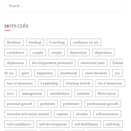
MOTS CLÉS
Bonheur
breakup
Coaching
confiance en soi
confidence
couple
couple
dépression
dépression
dépression
développement personnel
emotional pain
Estime
de soi
grief
happiness
heartbreak
inner freedom
joy
law of attraction
Leadership
limiting beliefs
loi d’attraction
love
management
mindfulness
mindset
Motivation
personal growth
problems
problèmes
professional growth
reticular activation system
rupture
réussite
self-awareness
self-confidence
self-development
self-fulfillment
self-help