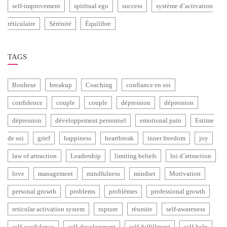
self-improvement
spiritual ego
success
système d’activation
réticulaire
Sérénité
Équilibre
TAGS
Bonheur
breakup
Coaching
confiance en soi
confidence
couple
couple
dépression
dépression
dépression
développement personnel
emotional pain
Estime
de soi
grief
happiness
heartbreak
inner freedom
joy
law of attraction
Leadership
limiting beliefs
loi d’attraction
love
management
mindfulness
mindset
Motivation
personal growth
problems
problèmes
professional growth
reticular activation system
rupture
réussite
self-awareness
self-confidence
self-development
self-fulfillment
self-help