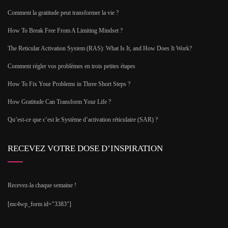
Comment la gratitude peut transformer la vie ?
How To Break Free From A Limiting Mindset ?
The Reticular Activation System (RAS): What Is It, and How Does It Work?
Comment régler vos problèmes en trois petites étapes
How To Fix Your Problems in Three Short Steps ?
How Gratitude Can Transform Your Life ?
Qu’est-ce que c’est le Système d’activation réticulaire (SAR) ?
RECEVEZ VOTRE DOSE D’INSPIRATION
Recevez-la chaque semaine !
[mc4wp_form id="3383"]