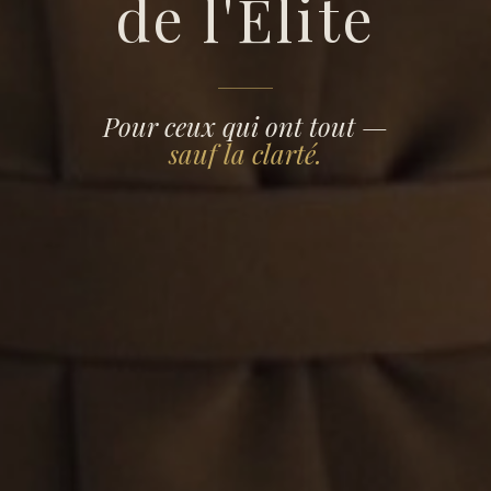
de l'Élite
utive
Pour ceux qui ont tout —
ch
sauf la clarté.
sor
elles