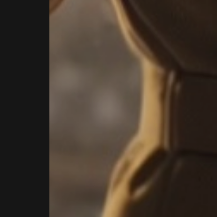
—
Exec
Coa
&
Advi
Brux