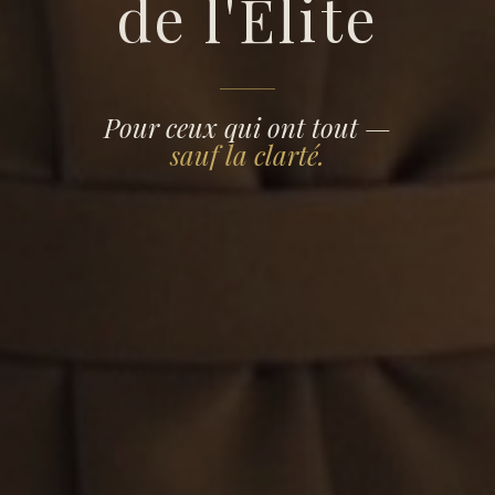
de l'Élite
utive
Pour ceux qui ont tout —
ch
sauf la clarté.
sor
elles