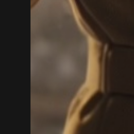
—
Exec
Coa
&
Advi
Brux